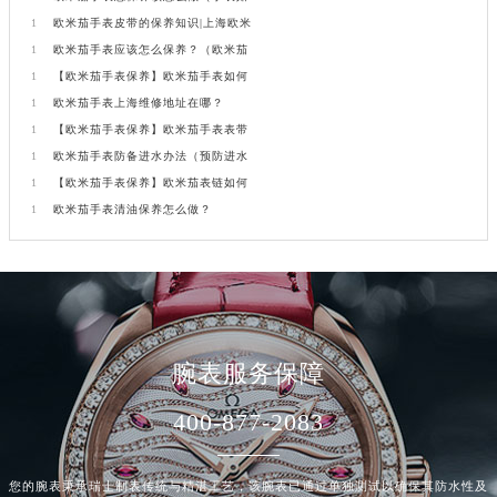
1
欧米茄手表皮带的保养知识|上海欧米
1
欧米茄手表应该怎么保养？（欧米茄
1
【欧米茄手表保养】欧米茄手表如何
1
欧米茄手表上海维修地址在哪？
1
【欧米茄手表保养】欧米茄手表表带
1
欧米茄手表防备进水办法（预防进水
1
【欧米茄手表保养】欧米茄表链如何
1
欧米茄手表清油保养怎么做？
腕表服务保障
400-877-2083
您的腕表秉承瑞士制表传统与精湛工艺，该腕表已通过单独测试以确保其防水性及