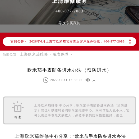
上海
维修服务
400-877-2083
寻找专属顾问
2026年6月欧米茄上海市售后服务网络优化升级公告
2026年6月上海市欧米茄官方售后客户服务热线：400-877-2083
▲
官网公告>
▼
2026年6月欧米茄售后服务中心最新网点地址：
上海欧米茄维修
腕表保养
当前位置：
>
>
上海市徐汇区虹桥路3号港汇中心写字楼2座37层3705室（需提前预约）
上海市黄浦区南京东路299号宏伊国际广场写字楼8层806室（需提前预约）
欧米茄手表防备进水办法（预防进水）
上海市黄浦区南京东路299号宏伊国际广场写字楼8层806室欧米茄售后服务中心（需提前预约）
2022-10-11 14:38:02
人
上海市徐汇区虹桥路3号港汇中心2座37层3705室欧米茄售后服务中心（需提前预约）
节假日正常营业！
上海欧米茄维修 中心分享：欧米茄手表防备进水办法（预防进
水）您也可以随时咨询欧米茄维修中心。水可谓是无孔不入，它
可以说是手表最大的敌人，虽然手表的防水性能较好，但也......
导读
上海欧米茄维修
中心分享：“欧米茄手表防备进水办法