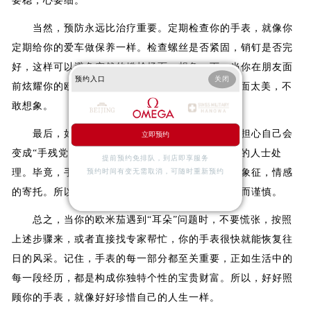
要稳，心要细。
当然，预防永远比治疗重要。定期检查你的手表，就像你
定期给你的爱车做保养一样。检查螺丝是否紧固，销钉是否完
好，这样可以避免突然的尴尬场面。想象一下，当你在朋友面
预约入口
关闭
前炫耀你的欧米茄时，表耳突然“离家出走”，那画面太美，不
敢想象。
最后，如果你觉得这些操作太过复杂，或者你担心自己会
立即预约
变成“手残党”，那么，最明智的选择就是交给专业的人士处
提前预约免排队，到店即享服务
理。毕竟，手表不仅仅是计时工具，它还是身份的象征，情感
预约时间有变无需取消，可随时重新预约
的寄托。所以，对待它，就像对待你的初恋，温柔而谨慎。
总之，当你的欧米茄遇到“耳朵”问题时，不要慌张，按照
上述步骤来，或者直接找专家帮忙，你的手表很快就能恢复往
日的风采。记住，手表的每一部分都至关重要，正如生活中的
每一段经历，都是构成你独特个性的宝贵财富。所以，好好照
顾你的手表，就像好好珍惜自己的人生一样。