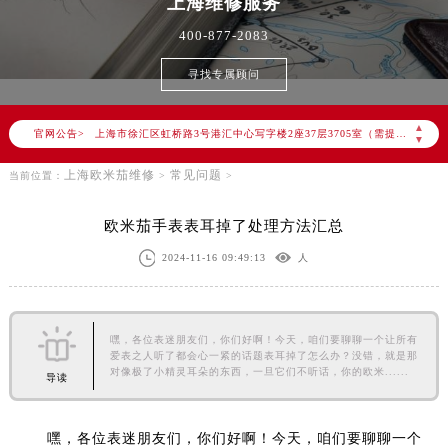
上海
维修服务
2026年6月欧米茄上海市售后服务网络优化升级公告
400-877-2083
2026年6月上海市欧米茄官方售后客户服务热线：400-877-2083
寻找专属顾问
2026年6月欧米茄售后服务中心最新网点地址：
上海市徐汇区虹桥路3号港汇中心写字楼2座37层3705室（需提前预约）
▲
官网公告>
▼
上海市黄浦区南京东路299号宏伊国际广场写字楼8层806室（需提前预约）
上海市黄浦区南京东路299号宏伊国际广场写字楼8层806室欧米茄售后服务中心（需提前预约）
上海欧米茄维修
常见问题
当前位置：
>
>
上海市徐汇区虹桥路3号港汇中心2座37层3705室欧米茄售后服务中心（需提前预约）
欧米茄手表表耳掉了处理方法汇总
节假日正常营业！
2024-11-16 09:49:13
人
嘿，各位表迷朋友们，你们好啊！今天，咱们要聊聊一个让所有
爱表之人听了都会心一紧的话题表耳掉了怎么办？没错，就是那
对像极了小精灵耳朵的东西，一旦它们不听话，你的欧米......
导读
嘿，各位表迷朋友们，你们好啊！今天，咱们要聊聊一个