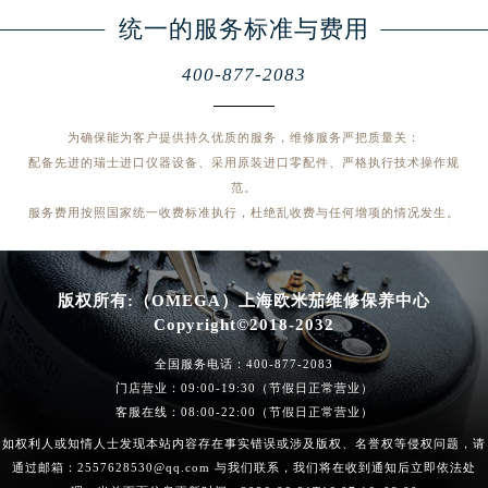
统一的服务标准与费用
400-877-2083
为确保能为客户提供持久优质的服务，维修服务严把质量关：
配备先进的瑞士进口仪器设备、采用原装进口零配件、严格执行技术操作规
范。
服务费用按照国家统一收费标准执行，杜绝乱收费与任何增项的情况发生。
版权所有:（OMEGA）上海欧米茄维修保养中心
Copyright©2018-2032
全国服务电话：
400-877-2083
门店营业：09:00-19:30（节假日正常营业）
客服在线：08:00-22:00（节假日正常营业）
如权利人或知情人士发现本站内容存在事实错误或涉及版权、名誉权等侵权问题，请
通过邮箱：2557628530@qq.com 与我们联系，我们将在收到通知后立即依法处