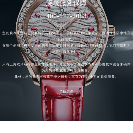
腕表服务保障
400-877-2083
您的腕表秉承瑞士制表传统与精湛工艺，该腕表已通过单独测试以确保其防水性及
良好性能。
在整个使用过程中，您的腕表若出现走时明显出现任何问题或损坏，我们可随时为
您提供服务支持。
只有上海欧米茄
维修服务
才有组件，并且配备了专业制表师和必要技术设备来确保
为您的珍贵腕表进行妥善保养。
此外，您的腕表自检修完毕之日起，享有为期24个月的延保服务。
了解更多