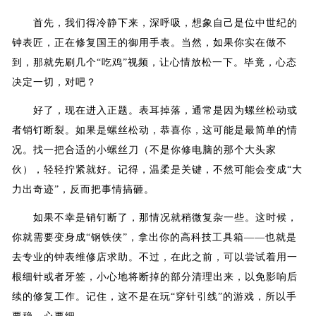
首先，我们得冷静下来，深呼吸，想象自己是位中世纪的
钟表匠，正在修复国王的御用手表。当然，如果你实在做不
到，那就先刷几个“吃鸡”视频，让心情放松一下。毕竟，心态
决定一切，对吧？
好了，现在进入正题。表耳掉落，通常是因为螺丝松动或
者销钉断裂。如果是螺丝松动，恭喜你，这可能是最简单的情
况。找一把合适的小螺丝刀（不是你修电脑的那个大头家
伙），轻轻拧紧就好。记得，温柔是关键，不然可能会变成“大
力出奇迹”，反而把事情搞砸。
如果不幸是销钉断了，那情况就稍微复杂一些。这时候，
你就需要变身成“钢铁侠”，拿出你的高科技工具箱——也就是
去专业的钟表维修店求助。不过，在此之前，可以尝试着用一
根细针或者牙签，小心地将断掉的部分清理出来，以免影响后
续的修复工作。记住，这不是在玩“穿针引线”的游戏，所以手