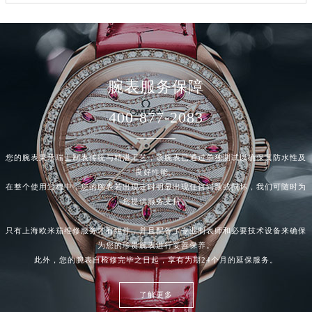
腕表服务保障
400-877-2083
您的腕表秉承瑞士制表传统与精湛工艺，该腕表已通过单独测试以确保其防水性及
良好性能。
在整个使用过程中，您的腕表若出现走时明显出现任何问题或损坏，我们可随时为
您提供服务支持。
只有上海欧米茄
维修服务
才有组件，并且配备了专业制表师和必要技术设备来确保
为您的珍贵腕表进行妥善保养。
此外，您的腕表自检修完毕之日起，享有为期24个月的延保服务。
了解更多