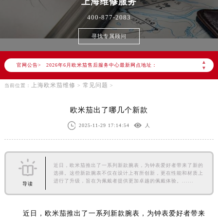
上海
维修服务
400-877-2083
寻找专属顾问
2026年6月欧米茄上海市售后服务网络优化升级公告
2026年6月上海市欧米茄官方售后客户服务热线：400-877-2083
▲
官网公告>
2026年6月欧米茄售后服务中心最新网点地址：
▼
上海市徐汇区虹桥路3号港汇中心写字楼2座37层3705室（需提前预约）
上海欧米茄维修
常见问题
当前位置：
>
>
上海市黄浦区南京东路299号宏伊国际广场写字楼8层806室（需提前预约）
上海市黄浦区南京东路299号宏伊国际广场写字楼8层806室欧米茄售后服务中心（需提前预约）
欧米茄出了哪几个新款
上海市徐汇区虹桥路3号港汇中心2座37层3705室欧米茄售后服务中心（需提前预约）
2025-11-29 17:14:54
人
节假日正常营业！
近日，欧米茄推出了一系列新款腕表，为钟表爱好者带来了新的
选择。这些新款腕表不仅在设计上有所创新，更在性能和材质上
进行了升级，旨在为佩戴者提供更加卓越的佩戴体验。......
导读
近日，欧米茄推出了一系列新款腕表，为钟表爱好者带来