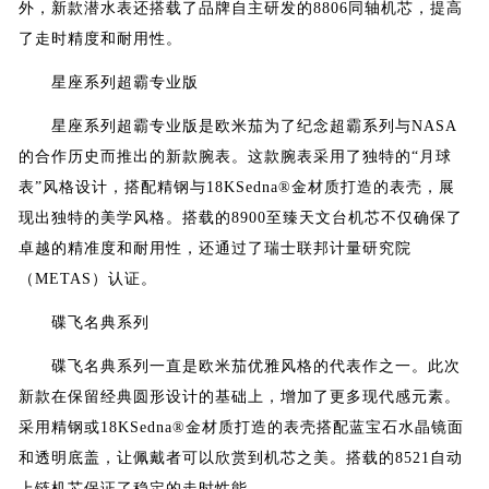
外，新款潜水表还搭载了品牌自主研发的8806同轴机芯，提高
了走时精度和耐用性。
星座系列超霸专业版
星座系列超霸专业版是欧米茄为了纪念超霸系列与NASA
的合作历史而推出的新款腕表。这款腕表采用了独特的“月球
表”风格设计，搭配精钢与18KSedna®金材质打造的表壳，展
现出独特的美学风格。搭载的8900至臻天文台机芯不仅确保了
卓越的精准度和耐用性，还通过了瑞士联邦计量研究院
（METAS）认证。
碟飞名典系列
碟飞名典系列一直是欧米茄优雅风格的代表作之一。此次
新款在保留经典圆形设计的基础上，增加了更多现代感元素。
采用精钢或18KSedna®金材质打造的表壳搭配蓝宝石水晶镜面
和透明底盖，让佩戴者可以欣赏到机芯之美。搭载的8521自动
上链机芯保证了稳定的走时性能。